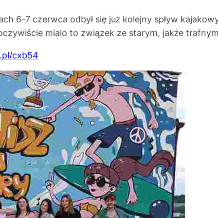
ch 6-7 czerwca odbył się już kolejny spływ kajakow
oczywiście mialo to związek ze starym, jakże trafn
y.pl/cxb54