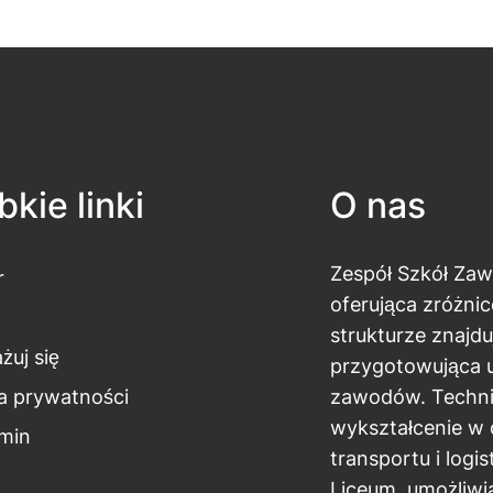
kie linki
O nas
Zespół Szkół Za
r
oferująca zróżnic
strukturze znajdu
żuj się
przygotowująca 
ka prywatności
zawodów. Techni
wykształcenie w 
min
transportu i logi
Liceum, umożliwi