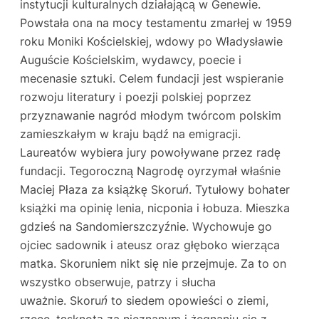
instytucji kulturalnych działającą w Genewie.
Powstała ona na mocy testamentu zmarłej w 1959
roku Moniki Kościelskiej, wdowy po Władysławie
Auguście Kościelskim, wydawcy, poecie i
mecenasie sztuki. Celem fundacji jest wspieranie
rozwoju literatury i poezji polskiej poprzez
przyznawanie nagród młodym twórcom polskim
zamieszkałym w kraju bądź na emigracji.
Laureatów wybiera jury powoływane przez radę
fundacji. Tegoroczną Nagrodę oyrzymał właśnie
Maciej Płaza za książkę
Skoruń
. Tytułowy bohater
książki ma opinię lenia, nicponia i łobuza. Mieszka
gdzieś na Sandomierszczyźnie. Wychowuje go
ojciec sadownik i ateusz oraz głęboko wierząca
matka. Skoruniem nikt się nie przejmuje. Za to on
wszystko obserwuje, patrzy i słucha
uważnie.
Skoruń
to siedem opowieści o ziemi,
rzece, tęsknotą za nieznanym i żegnaniu się z