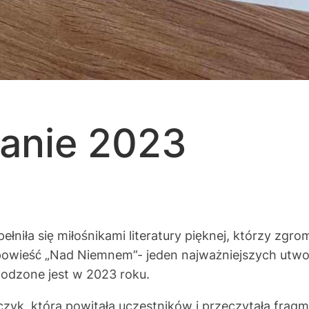
anie 2023
iła się miłośnikami literatury pięknej, którzy zgroma
owieść „Nad Niemnem”- jeden najważniejszych utwor
odzone jest w 2023 roku.
która powitała uczestników i przeczytała fragmen