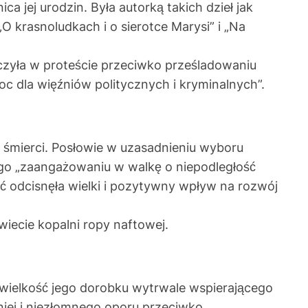
ca jej urodzin. Była autorką takich dzieł jak
 „O krasnoludkach i o sierotce Marysi” i „Na
czyła w proteście przeciwko prześladowaniu
moc dla więźniów politycznych i kryminalnych”.
 śmierci. Posłowie w uzasadnieniu wyboru
jego „zaangażowaniu w walkę o niepodległość
ć odcisnęła wielki i pozytywny wpływ na rozwój
wiecie kopalni ropy naftowej.
„wielkość jego dorobku wytrwale wspierającego
niej i niezłomnego oporu przeciwko