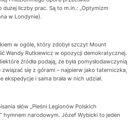
 dużej liczby prac. Są to m.in.: „Optymizm
ana w Londynie).
lakiem w ogóle, który zdobył szczyt Mount
lność Wandy Rutkiewicz w opozycji demokratycznej.
Niektóre źródła podają, że była pomysłodawczynią
związać się z górami – najpierw jako taterniczka,
e ekspedycje i sama brała w nich udział.
isania słów „Pieśni Legionów Polskich
ęła” hymnem narodowym. Józef Wybicki to jeden