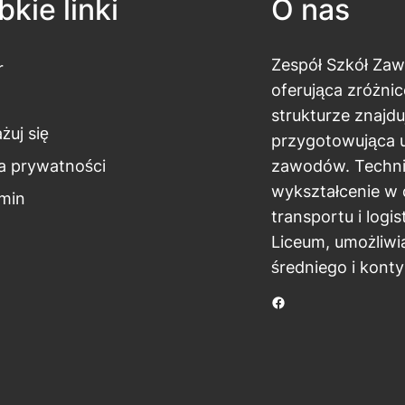
kie linki
O nas
Zespół Szkół Za
r
oferująca zróżnic
strukturze znajdu
żuj się
przygotowująca 
ka prywatności
zawodów. Techni
wykształcenie w 
min
transportu i logi
Liceum, umożliwi
średniego i kont