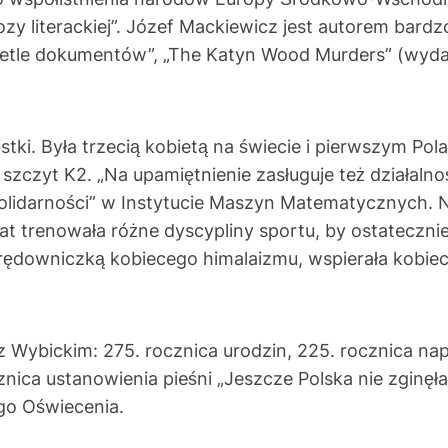
y literackiej”. Józef Mackiewicz jest autorem bardzo
świetle dokumentów”, „The Katyn Wood Murders” (wyd
istki. Była trzecią kobietą na świecie i pierwszym Po
a szczyt K2. „Na upamiętnienie zasługuje też działa
Solidarności” w Instytucie Maszyn Matematycznych. 
at trenowała różne dyscypliny sportu, by ostatecznie 
 orędowniczką kobiecego himalaizmu, wspierała kobiec
 Wybickim: 275. rocznica urodzin, 225. rocznica nap
cznica ustanowienia pieśni „Jeszcze Polska nie zgin
ego Oświecenia.