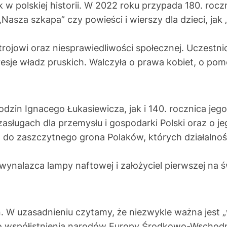
w polskiej historii. W 2022 roku przypada 180. roczni
 „Nasza szkapa” czy powieści i wierszy dla dzieci, jak
ojowi oraz niesprawiedliwości społecznej. Uczestni
presje władz pruskich. Walczyła o prawa kobiet, o po
zin Ignacego Łukasiewicza, jak i 140. rocznica jego
 zasługach dla przemysłu i gospodarki Polski oraz o 
n do zaszczytnego grona Polaków, których działalnoś
ynalazca lampy naftowej i założyciel pierwszej na ś
. W uzasadnieniu czytamy, że niezwykle ważna jest 
nego współistnienia narodów Europy Środkowo-Wschod