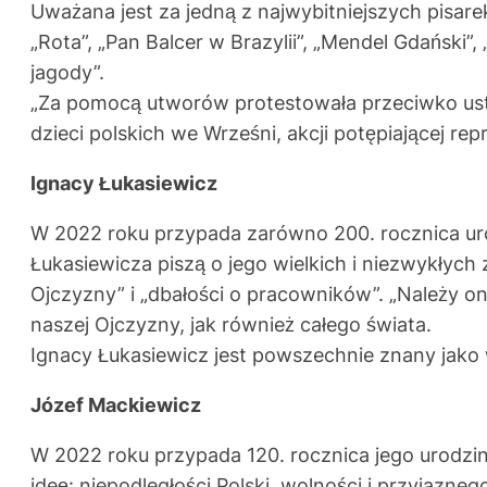
Uważana jest za jedną z najwybitniejszych pisarek 
„Rota”, „Pan Balcer w Brazylii”, „Mendel Gdański”,
jagody”.
„Za pomocą utworów protestowała przeciwko ustr
dzieci polskich we Wrześni, akcji potępiającej re
Ignacy Łukasiewicz
W 2022 roku przypada zarówno 200. rocznica urod
Łukasiewicza piszą o jego wielkich i niezwykłych
Ojczyzny” i „dbałości o pracowników”. „Należy o
naszej Ojczyzny, jak również całego świata.
Ignacy Łukasiewicz jest powszechnie znany jako w
Józef Mackiewicz
W 2022 roku przypada 120. rocznica jego urodzin
ideę: niepodległości Polski, wolności i przyjaz