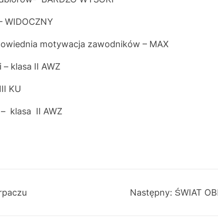
i – WIDOCZNY
odpowiednia motywacja zawodników – MAX
– klasa II AWZ
II KU
 – klasa II AWZ
arpaczu
Następny:
ŚWIAT O