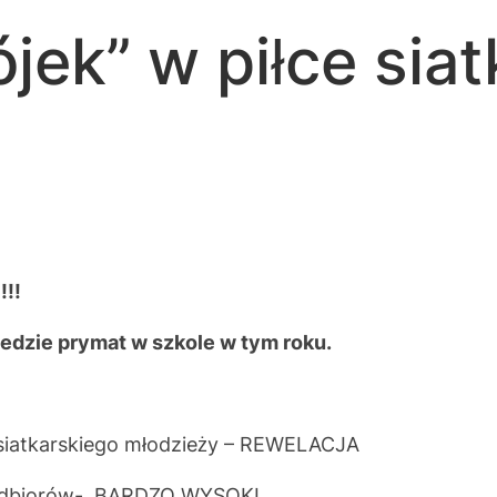
jek” w piłce sia
!!!
wiedzie prymat w szkole w tym roku.
 siatkarskiego młodzieży – REWELACJA
 i odbiorów- BARDZO WYSOKI