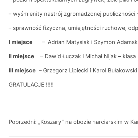
– wyśmienity nastrój zgromadzonej publicznośc
– sprawność fizyczna, umiejętności ruchowe, 
I miejsce
– Adrian Matysiak i Szymon Adamski 
II miejsce
– Dawid Łuczak i Michał Nijak – klasa I
III miejsce
– Grzegorz Lipiecki i Karol Bułakowski
GRATULACJE !!!!!
Poprzedni:
„Koszary” na obozie narciarskim w K