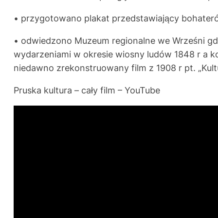
• przygotowano plakat przedstawiający bohateró
• odwiedzono Muzeum regionalne we Wrześni gdzie
wydarzeniami w okresie wiosny ludów 1848 r a k
niedawno zrekonstruowany film z 1908 r pt. „Kultu
Pruska kultura – cały film – YouTube