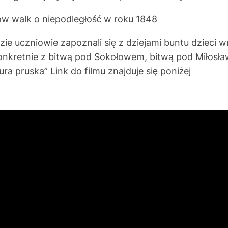
w walk o niepodległość w roku 1848
 uczniowie zapoznali się z dziejami buntu dzieci w
onkretnie z bitwą pod Sokołowem, bitwą pod Miłosła
ra pruska” Link do filmu znajduje się poniżej