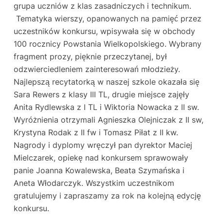
grupa uczniów z klas zasadniczych i technikum.
Tematyka wierszy, opanowanych na pamięć przez
uczestników konkursu, wpisywała się w obchody
100 rocznicy Powstania Wielkopolskiego. Wybrany
fragment prozy, pięknie przeczytanej, był
odzwierciedleniem zainteresowań młodzieży.
Najlepszą recytatorką w naszej szkole okazała się
Sara Rewers z klasy III TL, drugie miejsce zajęły
Anita Rydlewska z I TL i Wiktoria Nowacka z II sw.
Wyróżnienia otrzymali Agnieszka Olejniczak z II sw,
Krystyna Rodak z II fw i Tomasz Piłat z II kw.
Nagrody i dyplomy wręczył pan dyrektor Maciej
Mielczarek, opiekę nad konkursem sprawowały
panie Joanna Kowalewska, Beata Szymańska i
Aneta Włodarczyk. Wszystkim uczestnikom
gratulujemy i zapraszamy za rok na kolejną edycję
konkursu.