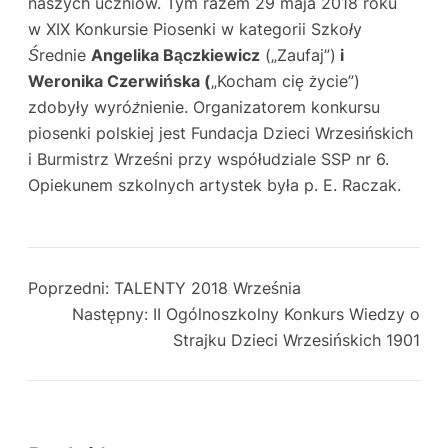
naszych uczniów. Tym razem 29 maja 2018 roku
w
XIX Konkursie Piosenki w kategorii Szkoły
Średnie
Angelika Bączkiewicz
(„Zaufaj”)
i
Weronika Czerwińska (
„Kocham cię życie”)
zdobyły
wyróżnienie.
Organizatorem konkursu
piosenki polskiej jest Fundacja Dzieci Wrzesińskich
i Burmistrz Wrześni przy współudziale SSP nr 6.
Opiekunem szkolnych artystek była p. E. Raczak.
Poprzedni:
TALENTY 2018 Września
Następny:
II Ogólnoszkolny Konkurs Wiedzy o
Strajku Dzieci Wrzesińskich 1901